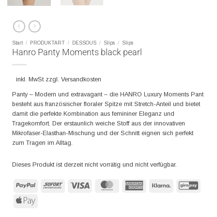
Start
/
PRODUKTART
/
DESSOUS
/
Slips
/
Slips
Hanro Panty Moments black pearl
inkl. MwSt zzgl. Versandkosten
Panty – Modern und extravagant – die HANRO Luxury Moments Pant
besteht aus französischer floraler Spitze mit Stretch-Anteil und bietet
damit die perfekte Kombination aus femininer Eleganz und
Tragekomfort. Der erstaunlich weiche Stoff aus der innovativen
Mikrofaser-Elasthan-Mischung und der Schnitt eignen sich perfekt
zum Tragen im Alltag.
Dieses Produkt ist derzeit nicht vorrätig und nicht verfügbar.
PayPal
Sofort
Visa
MasterCard
American
Klarna
GiroP
Express
Apple
Pay