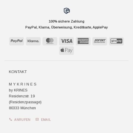
100% sichere Zahlung
PayPal, Klarna, Überweisung, Kreditkarte, ApplePay
PayPal
Klarna
MasterCard
Visa
American
Sofort
GiroP
Express
Apple
Pay
KONTAKT
M Y K R I N E S
by KRINES
Residenzstr. 19
(Residenzpassage)
80333 München
ANRUFEN
EMAIL