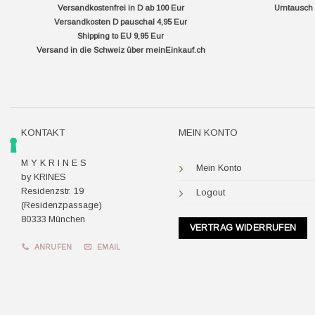
Versandkostenfrei in D ab 100 Eur
Umtausch f
Versandkosten D pauschal 4,95 Eur
Shipping to EU 9,95 Eur
Versand in die Schweiz über
meinEinkauf.ch
KONTAKT
MEIN KONTO
M Y K R I N E S
Mein Konto
by KRINES
Residenzstr. 19
Logout
(Residenzpassage)
80333 München
VERTRAG WIDERRUFEN
ANRUFEN
EMAIL