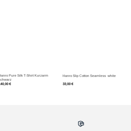
+
+
Hanro Pure Silk T-Shirt Kurzarm
Hanro Slip Cotton Seamless white
schwarz
140,00
€
33,00
€