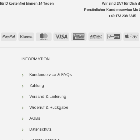
ür D kostenfrei binnen 14 Tagen
Wir sind 24/7 für Dich 
Persönlicher Kundenservice Mo-
+49 173 238 6345
PayPal
Klarna
MasterCard
Visa
American
Sofort
GiroPay
A
Express
P
INFORMATION
Kundenservice & FAQs
Zahlung
Versand & Lieferung
Widerruf & Rückgabe
AGBs
Datenschutz