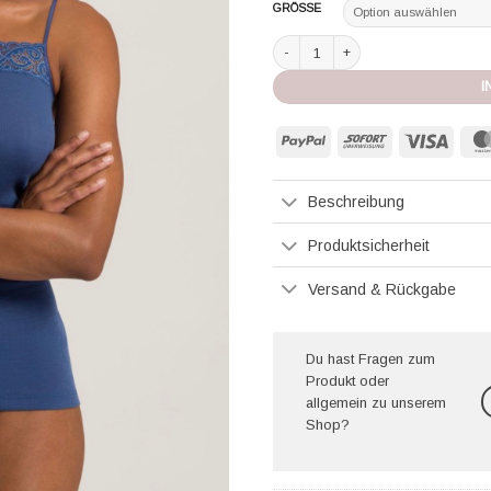
GRÖSSE
Hanro Spaghetti Top Moments true 
I
PayPal
Sofort
Visa
Beschreibung
Produktsicherheit
Versand & Rückgabe
Du hast Fragen zum
Produkt oder
allgemein zu unserem
Shop?