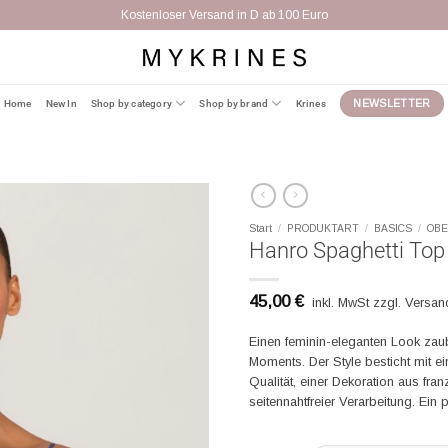
Kostenloser Versand in D ab 100 Euro
Home
New In
Shop by category
Shop by brand
Krines
NEWSLETTER
Start
/
PRODUKTART
/
BASICS
/
OBE
Hanro Spaghetti Top
45,00
€
inkl. MwSt zzgl. Versa
Einen feminin-eleganten Look za
Moments. Der Style besticht mit e
Qualität, einer Dekoration aus fr
seitennahtfreier Verarbeitung. Ein 