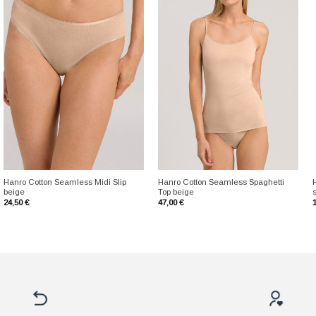
+
+
Hanro Cotton Seamless Midi Slip
Hanro Cotton Seamless Spaghetti
beige
Top beige
24,50
€
47,00
€