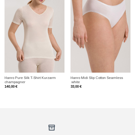
+
+
Hanro Pure Silk T-Shirt Kurzarm
Hanro Midi Slip Cotton Seamless
champagner
white
140,00
€
33,00
€