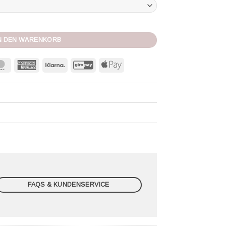
navy Menge
N DEN WARENKORB
MasterCard
American
Klarna
GiroPay
Apple
Express
Pay
FAQS & KUNDENSERVICE