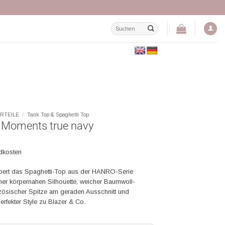
Suchen
nach:
RTEILE
/
Tank Top & Spaghetti Top
 Moments true navy
ndkosten
ubert das Spaghetti-Top aus der HANRO-Serie
iner körpernahen Silhouette, weicher Baumwoll-
anzösischer Spitze am geraden Ausschnitt und
perfekter Style zu Blazer & Co.