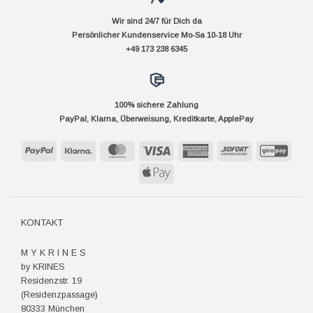
Wir sind 24/7 für Dich da
Persönlicher Kundenservice Mo-Sa 10-18 Uhr
+49 173 238 6345
100% sichere Zahlung
PayPal, Klarna, Überweisung, Kreditkarte, ApplePay
PayPal
Klarna
MasterCard
Visa
American
Sofort
GiroP
Express
Apple
Pay
KONTAKT
M Y K R I N E S
by KRINES
Residenzstr. 19
(Residenzpassage)
80333 München