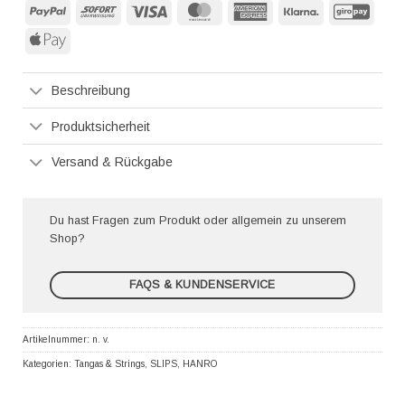
PayPal
Sofort
Visa
MasterCard
American
Klarna
GiroP
Express
Apple
Pay
Beschreibung
Produktsicherheit
Versand & Rückgabe
Du hast Fragen zum Produkt oder allgemein zu unserem
Shop?
FAQS & KUNDENSERVICE
Artikelnummer:
n. v.
Kategorien:
Tangas & Strings
,
SLIPS
,
HANRO