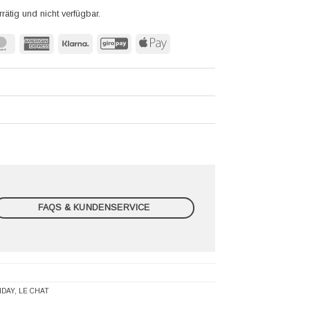
rrätig und nicht verfügbar.
MasterCard
American
Klarna
GiroPay
Apple
Express
Pay
FAQS & KUNDENSERVICE
IDAY
,
LE CHAT