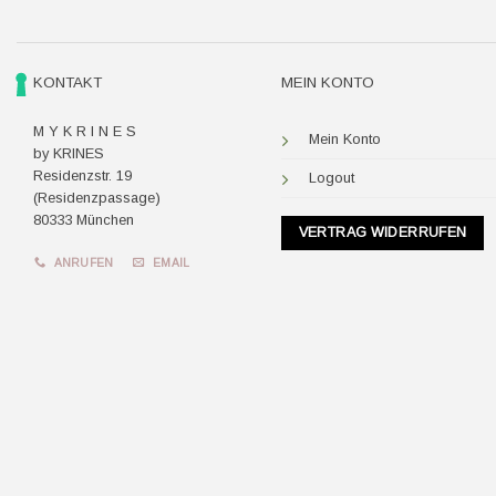
KONTAKT
MEIN KONTO
M Y K R I N E S
Mein Konto
by KRINES
Residenzstr. 19
Logout
(Residenzpassage)
80333 München
VERTRAG WIDERRUFEN
ANRUFEN
EMAIL