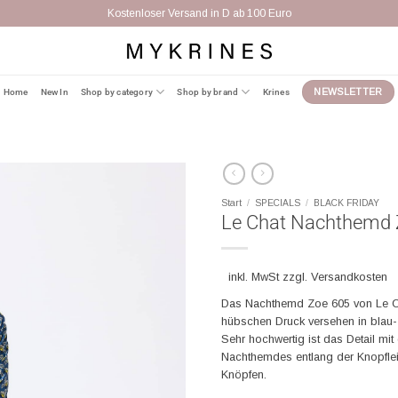
Kostenloser Versand in D ab 100 Euro
Home
New In
Shop by category
Shop by brand
Krines
NEWSLETTER
Start
/
SPECIALS
/
BLACK FRIDAY
Le Chat Nachthemd 
inkl. MwSt zzgl. Versandkosten
Das Nachthemd Zoe 605 von Le Cha
hübschen Druck versehen in blau-
Sehr hochwertig ist das Detail mi
Nachthemdes entlang der Knopfle
Knöpfen.