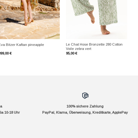
+
+
Le Chat Hose Bronzette 280 Cotton
Eva Bitzer Kaftan pineapple
Voile zebra vert
399,00
€
95,00
€
da
100% sichere Zahlung
Sa 10-18 Uhr
PayPal, Klarna, Überweisung, Kreditkarte, ApplePay