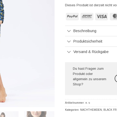
Dieses Produkt ist derzeit nicht vo
PayPal
Sofort
Visa
Beschreibung
Produktsicherheit
Versand & Rückgabe
Du hast Fragen zum
Produkt oder
allgemein zu unserem
Shop?
Artikelnummer:
n. v.
Kategorien:
NACHTHEMDEN
,
BLACK FR