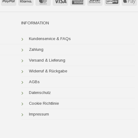
PayPal
Klarna
MasterCard
Visa
American
Sofort
GiroPay
A
Express
P
INFORMATION
Kundenservice & FAQs
Zahlung
Versand & Lieferung
Widerruf & Rückgabe
AGBs
Datenschutz
Cookie Richtlinie
Impressum