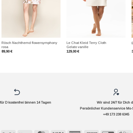
+
+
Rösch Nachthemd flowersymphony
Le Chat Kleid Terry Cloth
rosa
Gelato vanille
89,90
€
129,00
€
ür D kostenfrei binnen 14 Tagen
Wir sind 24/7 für Dich 
Persönlicher Kundenservice Mo-
+49 173 238 6345