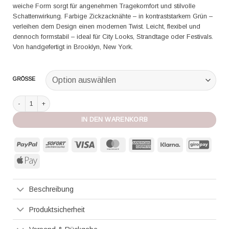
weiche Form sorgt für angenehmen Tragekomfort und stilvolle
Schattenwirkung. Farbige Zickzacknähte – in kontraststarkem Grün –
verleihen dem Design einen modernen Twist. Leicht, flexibel und
dennoch formstabil – ideal für City Looks, Strandtage oder Festivals.
Von handgefertigt in Brooklyn, New York.
GRÖSSE
Lola Hats Hut Piquillo brown Menge
IN DEN WARENKORB
PayPal
Sofort
Visa
MasterCard
American
Klarna
GiroP
Express
Apple
Pay
Beschreibung
Produktsicherheit