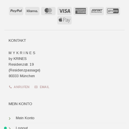
PayPal
Klarna
MasterCard
Visa
American
Sofort
GiroP
Express
Apple
Pay
KONTAKT
M Y K R I N E S
by KRINES
Residenzstr. 19
(Residenzpassage)
80333 München
ANRUFEN
EMAIL
MEIN KONTO
Mein Konto
Logout