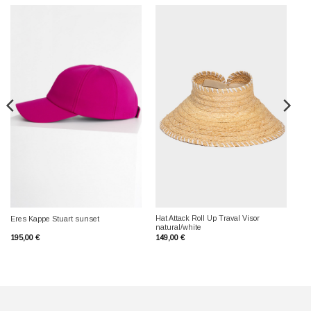
Hat Attack Roll Up Traval Visor
Eres Kappe Stuart sunset
natural/white
195,00
€
149,00
€