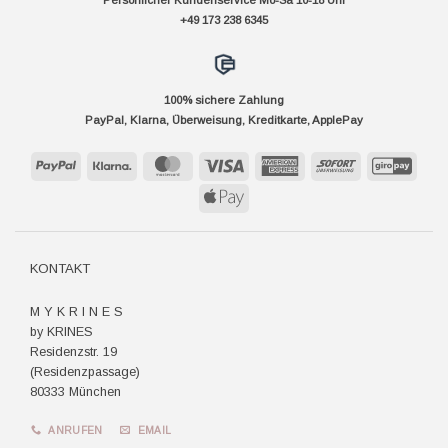
+49 173 238 6345
100% sichere Zahlung
PayPal, Klarna, Überweisung, Kreditkarte, ApplePay
PayPal
Klarna
MasterCard
Visa
American
Sofort
GiroP
Express
Apple
Pay
KONTAKT
M Y K R I N E S
by KRINES
Residenzstr. 19
(Residenzpassage)
80333 München
ANRUFEN
EMAIL