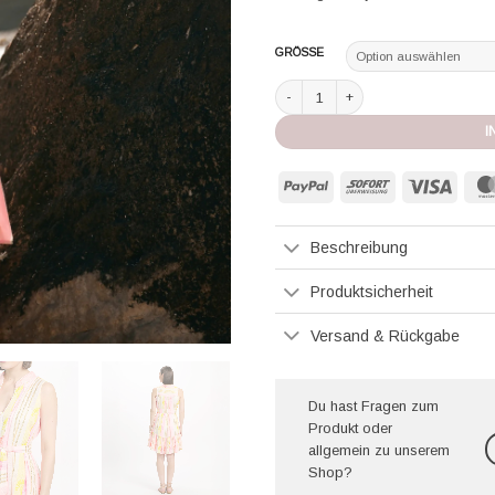
GRÖSSE
Miss June Kleid Tracy pink Menge
I
PayPal
Sofort
Visa
Beschreibung
Produktsicherheit
Versand & Rückgabe
Du hast Fragen zum
Produkt oder
allgemein zu unserem
Shop?