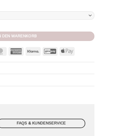
N DEN WARENKORB
MasterCard
American
Klarna
GiroPay
Apple
Express
Pay
FAQS & KUNDENSERVICE