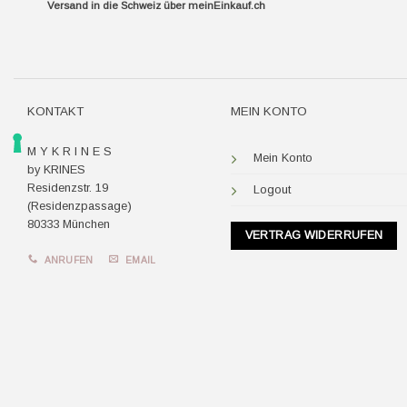
Versand in die Schweiz über
meinEinkauf.ch
KONTAKT
MEIN KONTO
M Y K R I N E S
Mein Konto
by KRINES
Residenzstr. 19
Logout
(Residenzpassage)
80333 München
VERTRAG WIDERRUFEN
ANRUFEN
EMAIL