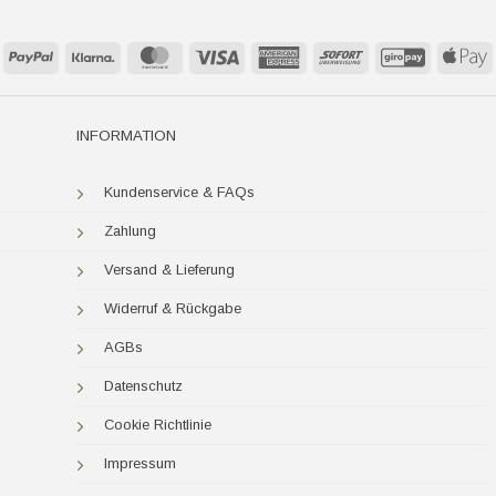
PayPal
Klarna
MasterCard
Visa
American
Sofort
GiroPay
A
Express
P
INFORMATION
Kundenservice & FAQs
Zahlung
Versand & Lieferung
Widerruf & Rückgabe
AGBs
Datenschutz
Cookie Richtlinie
Impressum