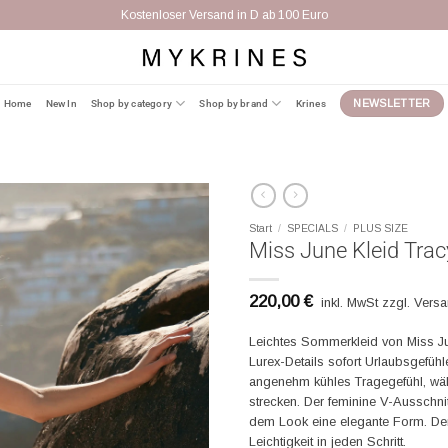
Kostenloser Versand in D ab 100 Euro
Home
New In
Shop by category
Shop by brand
Krines
NEWSLETTER
Start
/
SPECIALS
/
PLUS SIZE
Miss June Kleid Trac
220,00
€
inkl. MwSt zzgl. Vers
Leichtes Sommerkleid von Miss Ju
Lurex-Details sofort Urlaubsgefühl
angenehm kühles Tragegefühl, währ
strecken. Der feminine V-Ausschnit
dem Look eine elegante Form. De
Leichtigkeit in jeden Schritt.