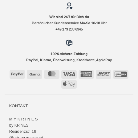
Wir sind 24/7 für Dich da
Persönlicher Kundenservice Mo-Sa 10-18 Uhr
+49 173 238 6345
100% sichere Zahlung
PayPal, Klarna, Überweisung, Kreditkarte, ApplePay
PayPal
Klarna
MasterCard
Visa
American
Sofort
GiroP
Express
Apple
Pay
KONTAKT
M Y K R I N E S
by KRINES
Residenzstr. 19
(Residenzpassage)