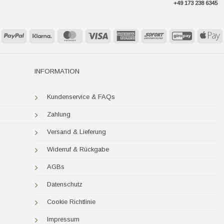
+49 173 238 6345
PayPal
Klarna
MasterCard
Visa
American
Sofort
GiroPay
A
Express
P
INFORMATION
Kundenservice & FAQs
Zahlung
Versand & Lieferung
Widerruf & Rückgabe
AGBs
Datenschutz
Cookie Richtlinie
Impressum