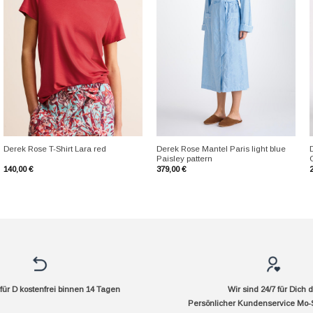
+
+
Derek Rose Mantel Paris light blue
Derek Rose T-Shirt Lara red
Paisley pattern
C
140,00
€
379,00
€
ür D kostenfrei binnen 14 Tagen
Wir sind 24/7 für Dich 
Persönlicher Kundenservice Mo-