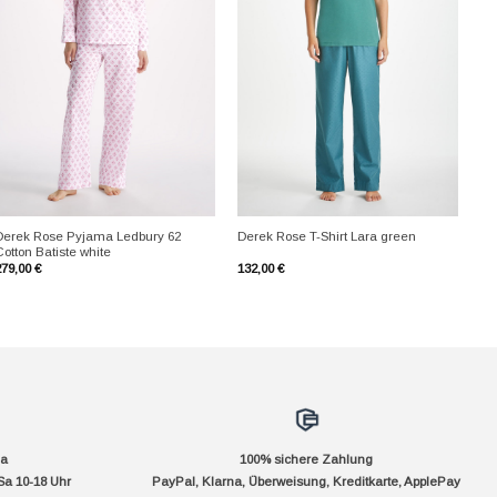
+
+
Derek Rose Pyjama Ledbury 62
Derek Rose T-Shirt Lara green
otton Batiste white
279,00
€
132,00
€
da
100% sichere Zahlung
Sa 10-18 Uhr
PayPal, Klarna, Überweisung, Kreditkarte, ApplePay