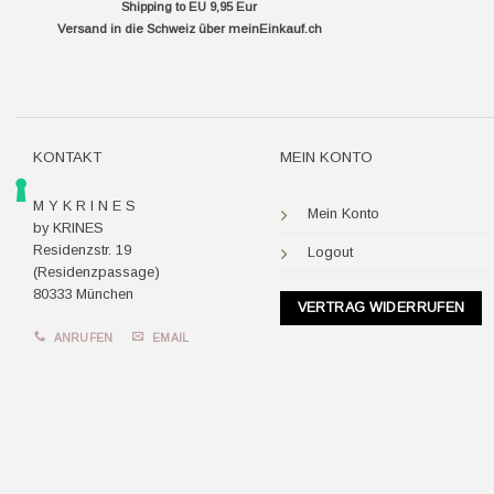
Shipping to EU 9,95 Eur
Versand in die Schweiz über
meinEinkauf.ch
KONTAKT
MEIN KONTO
M Y K R I N E S
Mein Konto
by KRINES
Residenzstr. 19
Logout
(Residenzpassage)
80333 München
VERTRAG WIDERRUFEN
ANRUFEN
EMAIL