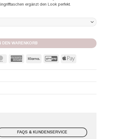
ngrifftaschen ergänzt den Look perfekt.
hant blue Menge
N DEN WARENKORB
MasterCard
American
Klarna
GiroPay
Apple
Express
Pay
FAQS & KUNDENSERVICE