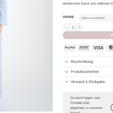
elastischem Bund und seitlichen Ei
GRÖSSE
Pyjama Ledbury Cotton Batiste Elep
I
PayPal
Sofort
Visa
Beschreibung
Produktsicherheit
Versand & Rückgabe
Du hast Fragen zum
Produkt oder
allgemein zu unserem
Shop?