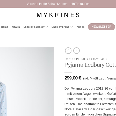
Versand in die Schweiz über meinEinkauf.ch
Home
New In
Shop by category
Shop by brand
Krines
NEWSLETTER
Start
/
SPECIALS
/
COZY DAYS
Pyjama Ledbury Cott
299,00
€
inkl. MwSt zzgl. Vers
Der Pyjama Ledbury 2012 86 von D
– mit einem Augenzwinkern. Gefert
dieses Modell federleicht, atmun
Reisen. Das charmante Elefanten-Mu
Note. Details wie der geschwunge
sorgen für den typischen Signatur