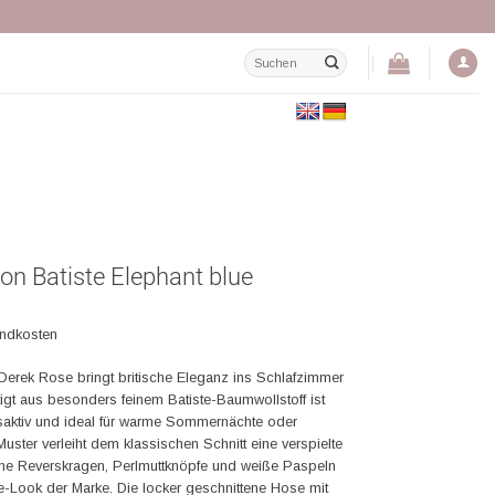
Suchen
nach:
on Batiste Elephant blue
andkosten
erek Rose bringt britische Eleganz ins Schlafzimmer
igt aus besonders feinem Batiste-Baumwollstoff ist
gsaktiv und ideal für warme Sommernächte oder
ster verleiht dem klassischen Schnitt eine verspielte
ne Reverskragen, Perlmuttknöpfe und weiße Paspeln
e-Look der Marke. Die locker geschnittene Hose mit