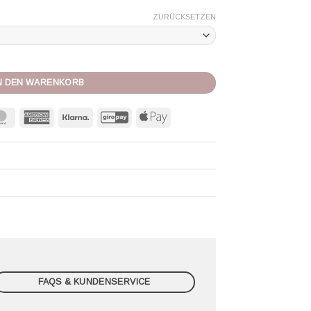
ZURÜCKSETZEN
e
N DEN WARENKORB
MasterCard
American
Klarna
GiroPay
Apple
Express
Pay
FAQS & KUNDENSERVICE