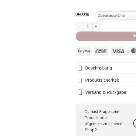
GRÖSSE
Derek Rose Short Vienna navy Meng
I
PayPal
Sofort
Visa
Beschreibung
Produktsicherheit
Versand & Rückgabe
Du hast Fragen zum
Produkt oder
allgemein zu unserem
Shop?