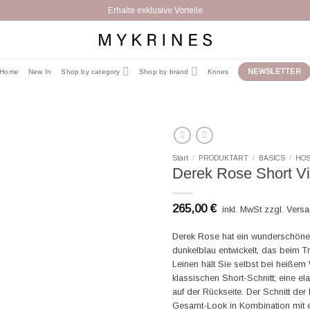
Erhalte exklusive Vorteile
NEWSLETTER
Home
New In
Shop by category
Shop by brand
Krines
Start
/
PRODUKTART
/
BASICS
/
HO
Derek Rose Short V
265,00
€
inkl. MwSt zzgl. Vers
Derek Rose hat ein wunderschönes
dunkelblau entwickelt, das beim T
Leinen hält Sie selbst bei heißem 
klassischen Short-Schnitt; eine e
auf der Rückseite. Der Schnitt der 
Gesamt-Look in Kombination mit e