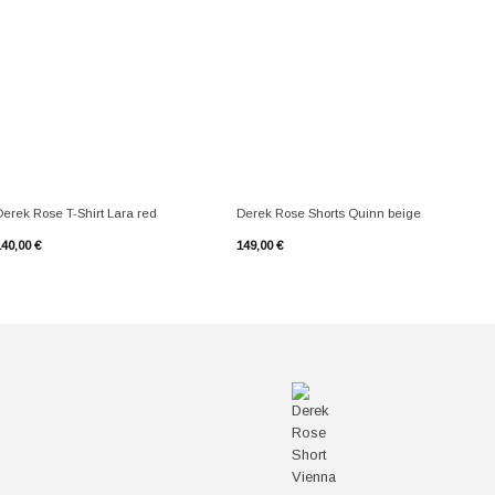
+
+
De
Derek Rose T-Shirt Lara red
Derek Rose Shorts Quinn beige
Pa
140,00
€
149,00
€
37