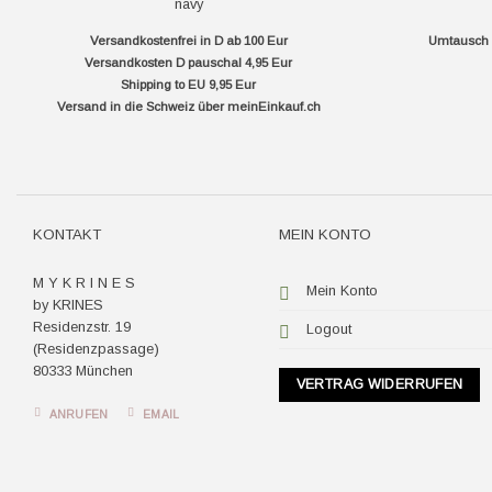
Versandkostenfrei in D ab 100 Eur
Umtausch f
Versandkosten D pauschal 4,95 Eur
Shipping to EU 9,95 Eur
Versand in die Schweiz über
meinEinkauf.ch
KONTAKT
MEIN KONTO
M Y K R I N E S
Mein Konto
by KRINES
Residenzstr. 19
Logout
(Residenzpassage)
80333 München
VERTRAG WIDERRUFEN
ANRUFEN
EMAIL