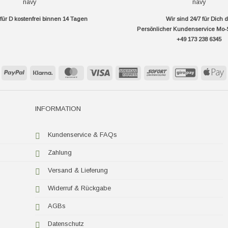
ür D kostenfrei binnen 14 Tagen
Wir sind 24/7 für Dich 
Persönlicher Kundenservice Mo-
+49 173 238 6345
PayPal
Klarna
MasterCard
Visa
American
Sofort
GiroPay
A
Express
P
INFORMATION
Kundenservice & FAQs
Zahlung
Versand & Lieferung
Widerruf & Rückgabe
AGBs
Datenschutz