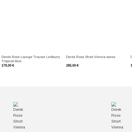
+
+
Derek Rose Lounge Trouser Ledburry
Derek Rose Short Vienna weiss
Tropical blue
179,00
€
265,00
€