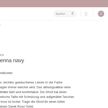
Suchen
nach:
SEN
ienna navy
andkosten
, leichtes gewaschenes Leinen in der Farbe
ragen immer weicher wird. Das atmungsaktive reine
Wetter kühl und komfortabel. Die Short hat einen
lastische Taille mit Schnürzug und aufgenähte Taschen
Hose ist locker. Trage die Short für einen tollen
inem Derek Rose Tshirt.