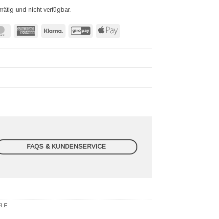
rrätig und nicht verfügbar.
MasterCard
American
Klarna
GiroPay
Apple
Express
Pay
FAQS & KUNDENSERVICE
ELE