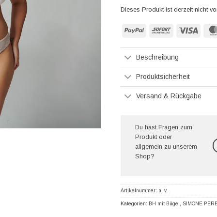
Dieses Produkt ist derzeit nicht vo
PayPal
Sofort
Visa
Beschreibung
Produktsicherheit
Versand & Rückgabe
Du hast Fragen zum
Produkt oder
allgemein zu unserem
Shop?
Artikelnummer:
n. v.
Kategorien:
BH mit Bügel
,
SIMONE PER