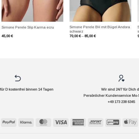
+
+
Simone Perele BH mit Bügel Andora
Simone Perele Slip Karma ecru
schwarz
45,00
€
70,00
€
–
85,00
€
ür D kostenfrei binnen 14 Tagen
Wir sind 24/7 für Dich 
Persönlicher Kundenservice Mo-
+49 173 238 6345
PayPal
Klarna
MasterCard
Visa
American
Sofort
GiroPay
A
Express
P