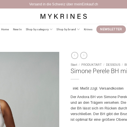
Versand in die Schweiz über meinEinkauf.ch
Home
New In
Shop by category
Shop by brand
Krines
NEWSLETTER
Start
/
PRODUKTART
/
DESSOUS
/
B
Simone Perele BH mi
inkl. MwSt zzgl. Versandkosten
Der Andora BH von Simone Perele
und an den Trägern versehen. Die 
der Bh lässt sich im Rücken durc
verschließen. Der BH gibt der Brus
ist optimal für eine größere Oberw