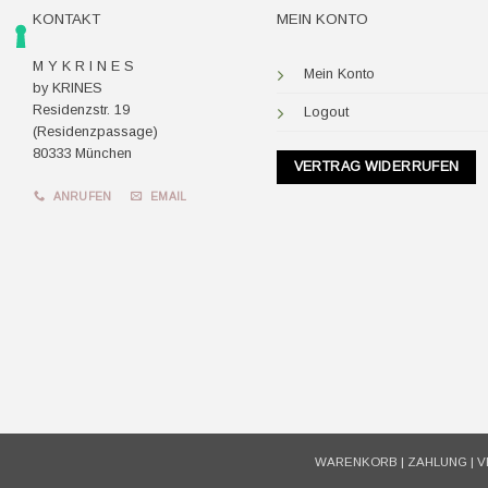
KONTAKT
MEIN KONTO
M Y K R I N E S
Mein Konto
by KRINES
Residenzstr. 19
Logout
(Residenzpassage)
80333 München
VERTRAG WIDERRUFEN
ANRUFEN
EMAIL
WARENKORB
|
ZAHLUNG
|
V