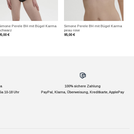
+
+
Simone Perele BH mit Bügel Karma
Simone Perele BH mit Bügel Karma
schwarz
peau rose
95,00
€
95,00
€
da
100% sichere Zahlung
Sa 10-18 Uhr
PayPal, Klarna, Überweisung, Kreditkarte, ApplePay
pple
ay