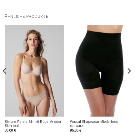
ÄHNLICHE PRODUKTE
Simone Perele BH mit Bügel Andora
Wacoal Shapewear Miederhose
Skin rosé
schwarz
80,00
€
85,00
€