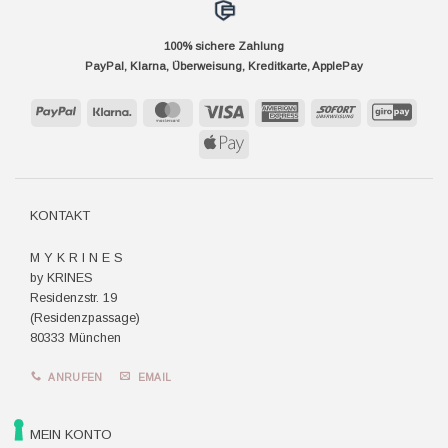
100% sichere Zahlung
PayPal, Klarna, Überweisung, Kreditkarte, ApplePay
PayPal
Klarna
MasterCard
Visa
American
Sofort
GiroP
Express
Apple
Pay
KONTAKT
M Y K R I N E S
by KRINES
Residenzstr. 19
(Residenzpassage)
80333 München
ANRUFEN
EMAIL
MEIN KONTO