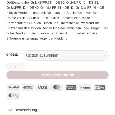
Größenangabe: Gr.1/XS/FR.38 = DE 36; Gr.2/S/FR.40 = DE 38;
Gr.3/M/FR.42 = DE 40; Gr. 4/L/ FR.44 = DE 42, Gr. 5/L/ FR.46 = DE
44)Das Miederhöschen mit Bein aus der Subtile Serie von Simone
Pérèle vereint Stil und Funktionalität. Es bietet eine sanfte
Formgebung für Bauch, Hüften und Oberschenkel, während die
Spitzeneinsätze an den Beinen für einen femininen Look sorgen. Der
hohe Bund sorgt für zusätzliche Unterstützung und eine glatte
Silhouette unter enganliegender Kleidung.
GRÖSSE
Simone Perele Miederhöschen mit Bein Subtile schwarz Menge
IN DEN WARENKORB
PayPal
Sofort
Visa
MasterCard
American
Klarna
GiroP
Express
Apple
Pay
Beschreibung