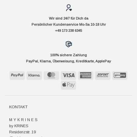
Wir sind 24/7 für Dich da
Persönlicher Kundenservice Mo-Sa 10-18 Uhr
+49 173 238 6345
100% sichere Zahlung
PayPal, Klarna, Überweisung, Kreditkarte, ApplePay
PayPal
Klarna
MasterCard
Visa
American
Sofort
GiroP
Express
Apple
Pay
KONTAKT
M Y K R I N E S
by KRINES
Residenzstr. 19