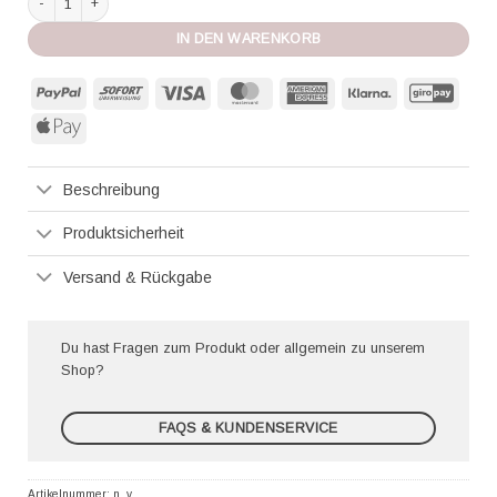
IN DEN WARENKORB
PayPal
Sofort
Visa
MasterCard
American
Klarna
GiroP
Express
Apple
Pay
Beschreibung
Produktsicherheit
Versand & Rückgabe
Du hast Fragen zum Produkt oder allgemein zu unserem
Shop?
FAQS & KUNDENSERVICE
Artikelnummer:
n. v.