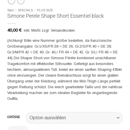
Start
/
SPECIALS
/
PLUS SIZE
Simone Perele Shape Short Essentiel black
40,00
€
inkl. MwSt zzgl. Versandkosten
(Achtung! Bitte eine Nummer größer bestellen, da französische
Größenangabe: Gr.1/XS/FR.38 = DE 36; Gr.2/S/FR.40 = DE 38;
Gr.3/M/FR.42 = DE 40; Gr. 4/L/ FR.44 = DE 42, Gr. 5/L/ FR.46 = DE
44) Die Shaper Short von Simone Pérèle kombiniert unsichtbaren
Tragekomfort mit effektvoller Silhouette. Gefertigt aus besonders
leichtem, atmungsaktivem Tüll, bietet sie einen sanften Shaping-Effekt
ohne einzuengen. Der cleane Beinabschluss sorgt für einen glatten
Übergang unter der Kleidung, während die Mid-Thigh-Länge perfekt
gegen Reibung schützt. Die weich gearbeitete Taille und die nahtlose
Verarbeitung machen sie zum idealen Begleiter für enganliegende
Outfits.
GRÖSSE
Simone Perele Shape Short Essentiel black Menge