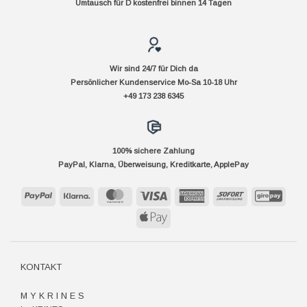
Umtausch für D kostenfrei binnen 14 Tagen
Wir sind 24/7 für Dich da
Persönlicher Kundenservice Mo-Sa 10-18 Uhr
+49 173 238 6345
100% sichere Zahlung
PayPal, Klarna, Überweisung, Kreditkarte, ApplePay
PayPal
Klarna
MasterCard
Visa
American
Sofort
GiroP
Express
Apple
Pay
KONTAKT
M Y K R I N E S