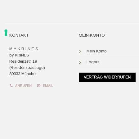
KONTAKT
MEIN KONTO
M Y K R I N E S
Mein Konto
by KRINES
Residenzstr. 19
Logout
(Residenzpassage)
80333 München
VERTRAG WIDERRUFEN
ANRUFEN
EMAIL