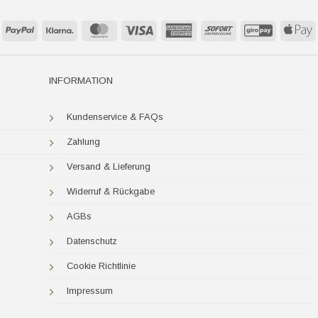
PayPal
Klarna
MasterCard
Visa
American
Sofort
GiroPay
A
Express
P
INFORMATION
Kundenservice & FAQs
Zahlung
Versand & Lieferung
Widerruf & Rückgabe
AGBs
Datenschutz
Cookie Richtlinie
Impressum