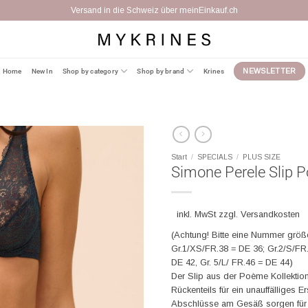
Versand in die Schweiz über meinEinkauf.ch
Home
New In
Shop by category
Shop by brand
Krines
NEWSLETTER
Start
/
SPECIALS
/
PLUS SIZE
Simone Perele Slip 
inkl. MwSt zzgl. Versandkosten
(Achtung! Bitte eine Nummer größ
Gr.1/XS/FR.38 = DE 36; Gr.2/S/FR.
DE 42, Gr. 5/L/ FR.46 = DE 44)
Der Slip aus der Poème Kollektion 
Rückenteils für ein unauffälliges 
Abschlüsse am Gesäß sorgen für ei