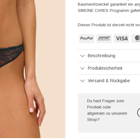
Baumwollzwickel garantiert ein a
SIMONE CARES Programm gefertigt 
Dieses Produkt ist derzeit nicht vo
PayPal
Sofort
Visa
Beschreibung
Produktsicherheit
Versand & Rückgabe
Du hast Fragen zum
Produkt oder
allgemein zu unserem
Shop?