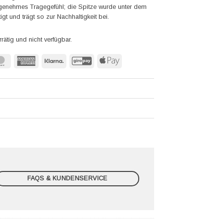
ngenehmes Tragegefühl; die Spitze wurde unter dem
und trägt so zur Nachhaltigkeit bei.
rrätig und nicht verfügbar.
MasterCard
American
Klarna
GiroPay
Apple
Express
Pay
FAQS & KUNDENSERVICE