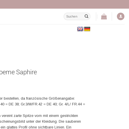
Suchen
nach:
Poeme Saphire
er bestellen, da französische Größenangabe:
40 = DE 38; Gr.3/M/FR.42 = DE 40; Gr. 4/L/ FR.44 =
vereint zarte Spitze vorn mit einem gestrickten
Erscheinungsbild unter der Kleidung. Die sauberen
n glattes Profil ohne sichtbare Linien. Ein