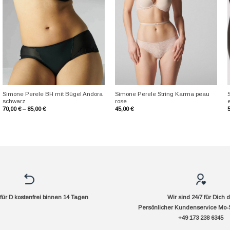
+
+
Simone Perele BH mit Bügel Andora
Simone Perele String Karma peau
schwarz
rose
70,00
€
–
85,00
€
45,00
€
ür D kostenfrei binnen 14 Tagen
Wir sind 24/7 für Dich 
Persönlicher Kundenservice Mo-
+49 173 238 6345