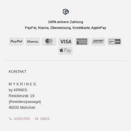
100% sichere Zahlung
PayPal, Klarna, Überweisung, Kreditkarte, ApplePay
PayPal
Klarna
MasterCard
Visa
American
Sofort
GiroP
Express
Apple
Pay
KONTAKT
M Y K R I N E S
by KRINES
Residenzstr. 19
(Residenzpassage)
80333 München
ANRUFEN
EMAIL