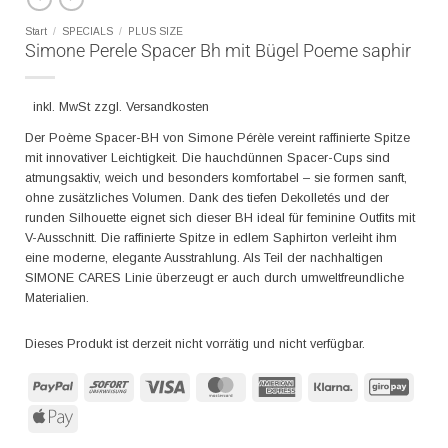
Start
/
SPECIALS
/
PLUS SIZE
Simone Perele Spacer Bh mit Bügel Poeme saphir
inkl. MwSt zzgl. Versandkosten
Der Poème Spacer-BH von Simone Pérèle vereint raffinierte Spitze
mit innovativer Leichtigkeit. Die hauchdünnen Spacer-Cups sind
atmungsaktiv, weich und besonders komfortabel – sie formen sanft,
ohne zusätzliches Volumen. Dank des tiefen Dekolletés und der
runden Silhouette eignet sich dieser BH ideal für feminine Outfits mit
V-Ausschnitt. Die raffinierte Spitze in edlem Saphirton verleiht ihm
eine moderne, elegante Ausstrahlung. Als Teil der nachhaltigen
SIMONE CARES Linie überzeugt er auch durch umweltfreundliche
Materialien.
Dieses Produkt ist derzeit nicht vorrätig und nicht verfügbar.
PayPal
Sofort
Visa
MasterCard
American
Klarna
GiroP
Express
Apple
Pay