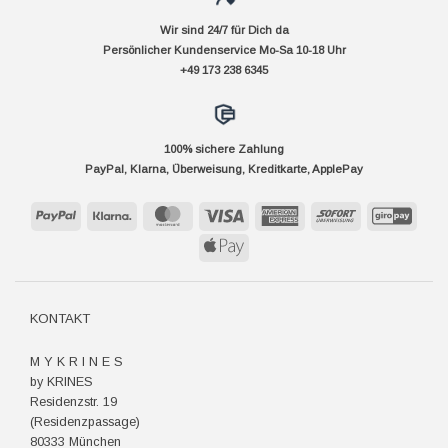
Wir sind 24/7 für Dich da
Persönlicher Kundenservice Mo-Sa 10-18 Uhr
+49 173 238 6345
100% sichere Zahlung
PayPal, Klarna, Überweisung, Kreditkarte, ApplePay
PayPal
Klarna
MasterCard
Visa
American
Sofort
GiroP
Express
Apple
Pay
KONTAKT
M Y K R I N E S
by KRINES
Residenzstr. 19
(Residenzpassage)
80333 München