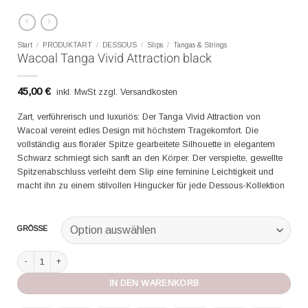
Start
/
PRODUKTART
/
DESSOUS
/
Slips
/
Tangas & Strings
Wacoal Tanga Vivid Attraction black
45,00
€
inkl. MwSt zzgl. Versandkosten
Zart, verführerisch und luxuriös: Der Tanga Vivid Attraction von
Wacoal vereint edles Design mit höchstem Tragekomfort. Die
vollständig aus floraler Spitze gearbeitete Silhouette in elegantem
Schwarz schmiegt sich sanft an den Körper. Der verspielte, gewellte
Spitzenabschluss verleiht dem Slip eine feminine Leichtigkeit und
macht ihn zu einem stilvollen Hingucker für jede Dessous-Kollektion
GRÖSSE
Wacoal Tanga Vivid Attraction black Menge
IN DEN WARENKORB