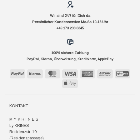
Wir sind 24/7 für Dich da
Persönlicher Kundenservice Mo-Sa 10-18 Uhr
+49 173 238 6345
100% sichere Zahlung
PayPal, Klarna, Überweisung, Kreditkarte, ApplePay
PayPal
Klarna
MasterCard
Visa
American
Sofort
GiroP
Express
Apple
Pay
KONTAKT
M Y K R I N E S
by KRINES
Residenzstr. 19
(Residenzpassage)