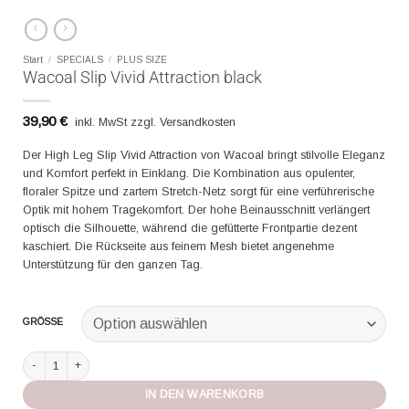
Start
/
SPECIALS
/
PLUS SIZE
Wacoal Slip Vivid Attraction black
39,90
€
inkl. MwSt zzgl. Versandkosten
Der High Leg Slip Vivid Attraction von Wacoal bringt stilvolle Eleganz
und Komfort perfekt in Einklang. Die Kombination aus opulenter,
floraler Spitze und zartem Stretch-Netz sorgt für eine verführerische
Optik mit hohem Tragekomfort. Der hohe Beinausschnitt verlängert
optisch die Silhouette, während die gefütterte Frontpartie dezent
kaschiert. Die Rückseite aus feinem Mesh bietet angenehme
Unterstützung für den ganzen Tag.
GRÖSSE
Wacoal Slip Vivid Attraction black Menge
IN DEN WARENKORB