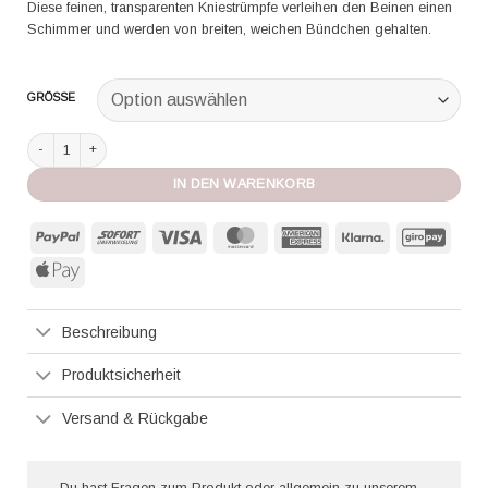
Diese feinen, transparenten Kniestrümpfe verleihen den Beinen einen
Schimmer und werden von breiten, weichen Bündchen gehalten.
GRÖSSE
Wolford Kniestrümpfe Satin Touch 20 black Menge
IN DEN WARENKORB
PayPal
Sofort
Visa
MasterCard
American
Klarna
GiroP
Express
Apple
Pay
Beschreibung
Produktsicherheit
Versand & Rückgabe