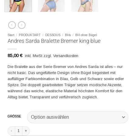
Start
/
PRODUKTART
/
DESSOUS
/
BHs
/
BH ohne Bügel
Andres Sarda Bralette Bremer king blue
85,00
€
inkl. MwSt zzgl. Versandkosten
Die Bralette aus der Serie Bremer von Andres Sarda ist alles – nur
nicht basic. Das ungefütterte Design ohne Bügel begeistert mit
auffälliger Farbkombination in Blau, Gelb und Schwarz sowie edler
Spitze. Die doppelt gearbeiteten Träger setzen modische Akzente,
während das weiche, elastische Material höchsten Komfort für den
Alltag bietet. Transparent und verführerisch zugleich.
GRÖSSE
Andres Sarda Bralette Bremer king blue Menge