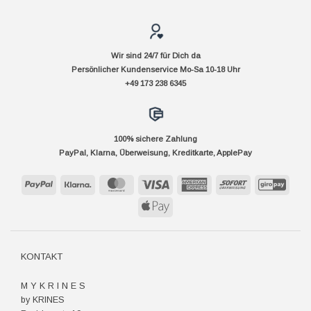
Wir sind 24/7 für Dich da
Persönlicher Kundenservice Mo-Sa 10-18 Uhr
+49 173 238 6345
100% sichere Zahlung
PayPal, Klarna, Überweisung, Kreditkarte, ApplePay
PayPal
Klarna
MasterCard
Visa
American
Sofort
GiroP
Express
Apple
Pay
KONTAKT
M Y K R I N E S
by KRINES