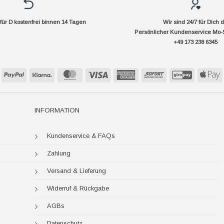
ür D kostenfrei binnen 14 Tagen
Wir sind 24/7 für Dich 
Persönlicher Kundenservice Mo-
+49 173 238 6345
PayPal
Klarna
MasterCard
Visa
American
Sofort
GiroPay
A
Express
P
INFORMATION
Kundenservice & FAQs
Zahlung
Versand & Lieferung
Widerruf & Rückgabe
AGBs
Datenschutz