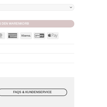
 Menge
N DEN WARENKORB
MasterCard
American
Klarna
GiroPay
Apple
Express
Pay
FAQS & KUNDENSERVICE