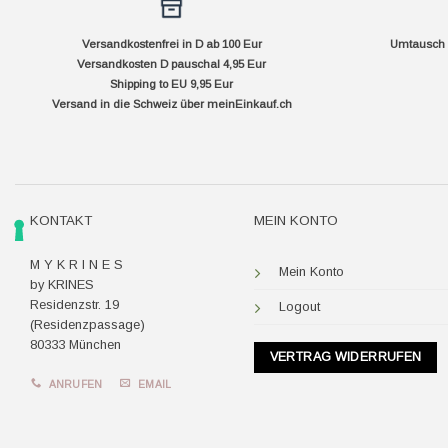
Versandkostenfrei in D ab 100 Eur
Umtausch f
Versandkosten D pauschal 4,95 Eur
Shipping to EU 9,95 Eur
Versand in die Schweiz über
meinEinkauf.ch
KONTAKT
MEIN KONTO
M Y K R I N E S
Mein Konto
by KRINES
Residenzstr. 19
Logout
(Residenzpassage)
80333 München
VERTRAG WIDERRUFEN
ANRUFEN
EMAIL