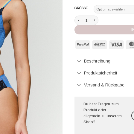
GRÖSSE
Andres Sarda Slip Bremer king blue
I
PayPal
Sofort
Visa
Beschreibung
Produktsicherheit
Versand & Rückgabe
Du hast Fragen zum
Produkt oder
allgemein zu unserem
Shop?