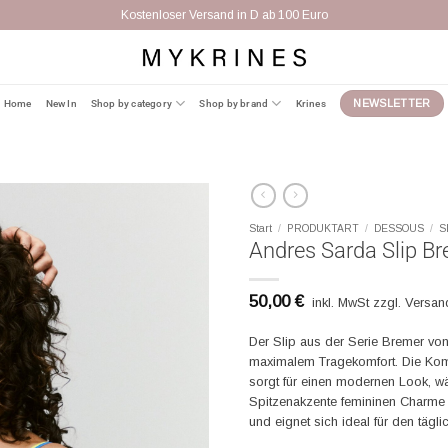
Kostenloser Versand in D ab 100 Euro
Home
New In
Shop by category
Shop by brand
Krines
NEWSLETTER
Start
/
PRODUKTART
/
DESSOUS
/
S
Andres Sarda Slip Br
50,00
€
inkl. MwSt zzgl. Versa
Der Slip aus der Serie Bremer von
maximalem Tragekomfort. Die Kom
sorgt für einen modernen Look, wä
Spitzenakzente femininen Charme 
und eignet sich ideal für den tägl