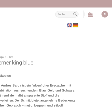
Suchen
nach:
lips
/
Slips
emer king blue
ndkosten
 Andres Sarda ist ein farbenfroher Eyecatcher mit
bination aus leuchtendem Blau, Gelb und Schwarz
hrend der halbtransparente Stoff und die
verleihen. Der Schnitt bietet angenehme Bedeckung
ichen Gebrauch – mutig, bequem und stilvoll.