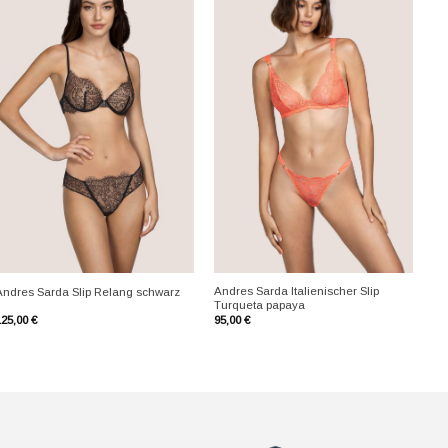
+
+
Andres Sarda Italienischer Slip
Andres Sarda Slip Relang schwarz
Turqueta papaya
125,00
€
95,00
€