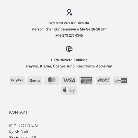
Wir sind 24/7 für Dich da
Persönlicher Kundenservice Mo-Sa 10-18 Uhr
+49 173 238 6345
100% sichere Zahlung
PayPal, Klarna, Überweisung, Kreditkarte, ApplePay
PayPal
Klarna
MasterCard
Visa
American
Sofort
GiroP
Express
Apple
Pay
KONTAKT
M Y K R I N E S
by KRINES
Residenzstr. 19