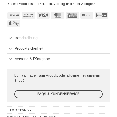
Dieses Produkt ist derzeit nicht vorrätig und nicht verfügbar.
PayPal
Sofort
Visa
MasterCard
American
Klarna
GiroP
Express
Apple
Pay
Beschreibung
Produktsicherheit
Versand & Rückgabe
Du hast Fragen zum Produkt oder allgemein zu unserem
Shop?
FAQS & KUNDENSERVICE
Artikelnummer:
n. v.
Kategorien:
FÜRSTENBERG
,
PYJAMAs