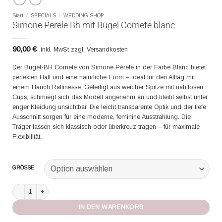
Start
/
SPECIALS
/
WEDDING SHOP
Simone Perele Bh mit Bügel Comete blanc
90,00
€
inkl. MwSt zzgl. Versandkosten
Der Bügel-BH Comete von Simone Pérèle in der Farbe Blanc bietet
perfekten Halt und eine natürliche Form – ideal für den Alltag mit
einem Hauch Raffinesse. Gefertigt aus weicher Spitze mit nahtlosen
Cups, schmiegt sich das Modell angenehm an und bleibt selbst unter
enger Kleidung unsichtbar. Die leicht transparente Optik und der tiefe
Ausschnitt sorgen für eine moderne, feminine Ausstrahlung. Die
Träger lassen sich klassisch oder überkreuz tragen – für maximale
Flexibilität.
GRÖSSE
Simone Perele Bh mit Bügel Comete blanc Menge
IN DEN WARENKORB