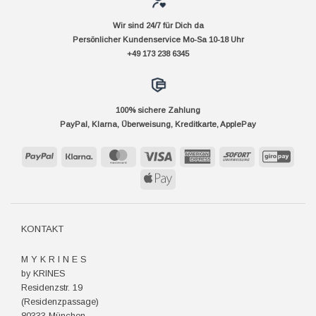
Wir sind 24/7 für Dich da
Persönlicher Kundenservice Mo-Sa 10-18 Uhr
+49 173 238 6345
100% sichere Zahlung
PayPal, Klarna, Überweisung, Kreditkarte, ApplePay
PayPal
Klarna
MasterCard
Visa
American
Sofort
GiroP
Express
Apple
Pay
KONTAKT
M Y K R I N E S
by KRINES
Residenzstr. 19
(Residenzpassage)
80333 München