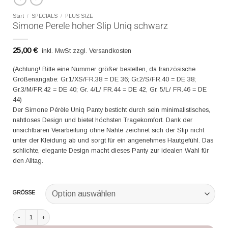
Start
/
SPECIALS
/
PLUS SIZE
Simone Perele hoher Slip Uniq schwarz
25,00
€
inkl. MwSt zzgl. Versandkosten
(Achtung! Bitte eine Nummer größer bestellen, da französische
Größenangabe: Gr.1/XS/FR.38 = DE 36; Gr.2/S/FR.40 = DE 38;
Gr.3/M/FR.42 = DE 40; Gr. 4/L/ FR.44 = DE 42, Gr. 5/L/ FR.46 = DE
44)
Der Simone Pérèle Uniq Panty besticht durch sein minimalistisches,
nahtloses Design und bietet höchsten Tragekomfort. Dank der
unsichtbaren Verarbeitung ohne Nähte zeichnet sich der Slip nicht
unter der Kleidung ab und sorgt für ein angenehmes Hautgefühl. Das
schlichte, elegante Design macht dieses Panty zur idealen Wahl für
den Alltag.
GRÖSSE
Simone Perele hoher Slip Uniq schwarz Menge