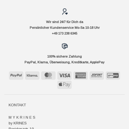
Wir sind 24/7 für Dich da
Persönlicher Kundenservice Mo-Sa 10-18 Uhr
+49 173 238 6345
100% sichere Zahlung
PayPal, Klarna, Überweisung, Kreditkarte, ApplePay
PayPal
Klarna
MasterCard
Visa
American
Sofort
GiroP
Express
Apple
Pay
KONTAKT
M Y K R I N E S
by KRINES
Residenzstr. 19