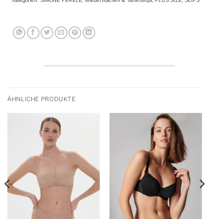
Kategorien:
SIMONE PERELE
,
Miederhöschen & Taillenslips
,
PLUS SIZE
,
SLIPS
ÄHNLICHE PRODUKTE