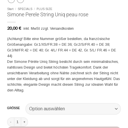
Start
/
SPECIALS
/
PLUS SIZE
Simone Perele String Uniq peau rose
20,00
€
inkl. MwSt zzgl. Versandkosten
(Achtung! Bitte eine Nummer größer bestellen, da französische
Größenangabe: Gr.1/XS/FR.38 = DE 36; Gr.2/S/FR.40 = DE 38;
Gr.3/M/FR.42 = DE 40; Gr. 4/L/ FR.44 = DE 42, Gr. 5/L/ FR.46 = DE
44)
Der Simone Pérèle Uniq String besticht durch sein minimalistisches,
nahtloses Design und bietet höchsten Tragekomfort. Dank der
unsichtbaren Verarbeitung ohne Nähte zeichnet sich der String nicht
unter der Kleidung ab und sorgt für ein angenehmes Hautgefühl. Das
schlichte, elegante Design macht diesen String zur idealen Wahl für
den Alltag.
GRÖSSE
Simone Perele String Uniq peau rose Menge