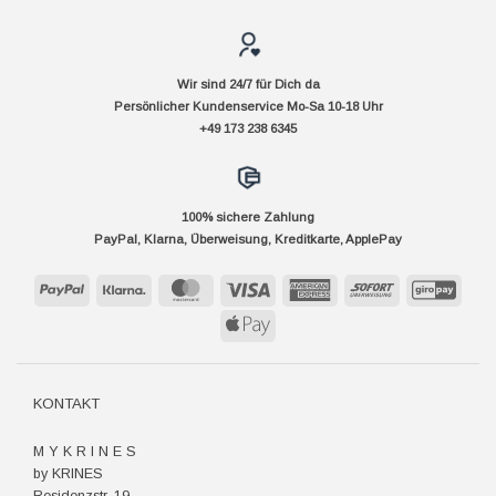
Wir sind 24/7 für Dich da
Persönlicher Kundenservice Mo-Sa 10-18 Uhr
+49 173 238 6345
100% sichere Zahlung
PayPal, Klarna, Überweisung, Kreditkarte, ApplePay
PayPal
Klarna
MasterCard
Visa
American
Sofort
GiroP
Express
Apple
Pay
KONTAKT
M Y K R I N E S
by KRINES
Residenzstr. 19